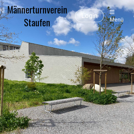
Männerturnverein
Login
Staufen
Menü